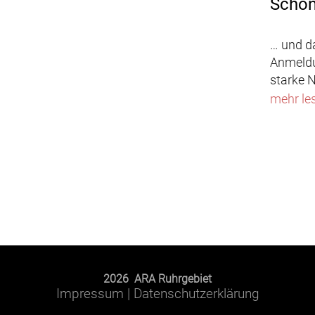
Schon
… und d
Anmeldu
starke N
mehr le
2026 ARA Ruhrgebiet
Impressum
|
Datenschutzerklärung