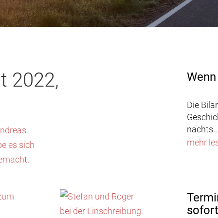
t 2022,
Wenn 
Die Bila
Geschic
nachts..
mehr le
Termi
sofor