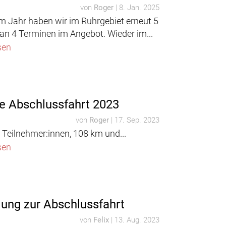
von
Roger
|
8. Jan. 2025
em Jahr haben wir im Ruhrgebiet erneut 5
an 4 Terminen im Angebot. Wieder im...
sen
e Abschlussfahrt 2023
von
Roger
|
17. Sep. 2023
 Teilnehmer:innen, 108 km und...
sen
dung zur Abschlussfahrt
von
Felix
|
13. Aug. 2023