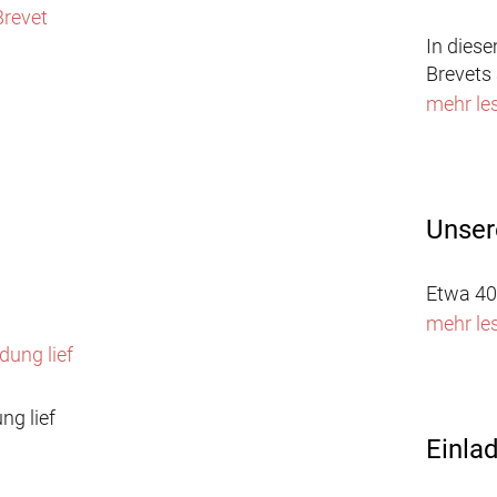
In dies
Brevets 
mehr le
Unser
Etwa 40
mehr le
ng lief
Einla