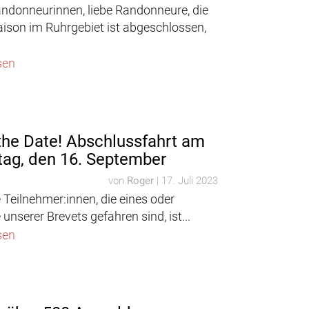
andonneurinnen, liebe Randonneure, die
aison im Ruhrgebiet ist abgeschlossen,
sen
the Date! Abschlussfahrt am
ag, den 16. September
von
Roger
|
17. Juli 2023
e Teilnehmer:innen, die eines oder
unserer Brevets gefahren sind, ist...
sen