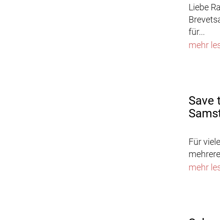
Liebe R
Brevets
für...
mehr le
Save 
Samst
Für viel
mehrere 
mehr le