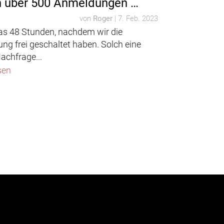
 über 500 Anmeldungen …
von
Roger
|
7. Feb. 2023
as 48 Stunden, nachdem wir die
ng frei geschaltet haben. Solch eine
achfrage...
sen