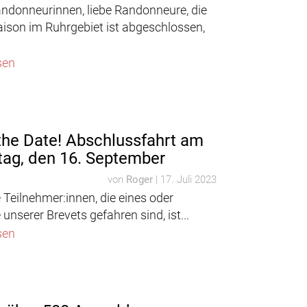
andonneurinnen, liebe Randonneure, die
aison im Ruhrgebiet ist abgeschlossen,
sen
the Date! Abschlussfahrt am
ag, den 16. September
von
Roger
|
17. Juli 2023
e Teilnehmer:innen, die eines oder
unserer Brevets gefahren sind, ist...
sen