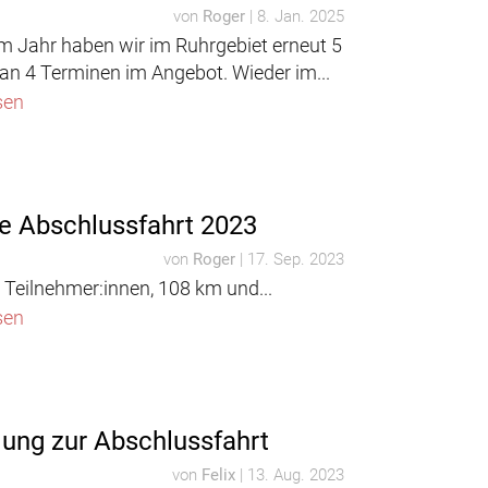
von
Roger
|
8. Jan. 2025
em Jahr haben wir im Ruhrgebiet erneut 5
an 4 Terminen im Angebot. Wieder im...
sen
e Abschlussfahrt 2023
von
Roger
|
17. Sep. 2023
 Teilnehmer:innen, 108 km und...
sen
dung zur Abschlussfahrt
von
Felix
|
13. Aug. 2023