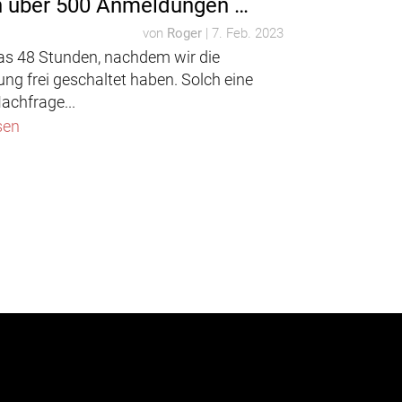
 über 500 Anmeldungen …
von
Roger
|
7. Feb. 2023
as 48 Stunden, nachdem wir die
ng frei geschaltet haben. Solch eine
achfrage...
sen