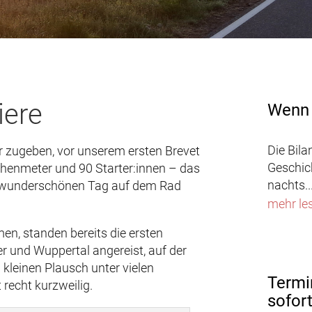
iere
Wenn 
Die Bila
 zugeben, vor unserem ersten Brevet
Geschic
Höhenmeter und 90 Starter:innen – das
nachts..
nem wunderschönen Tag auf dem Rad
mehr le
en, standen bereits die ersten
 und Wuppertal angereist, auf der
kleinen Plausch unter vielen
Termi
recht kurzweilig.
sofor