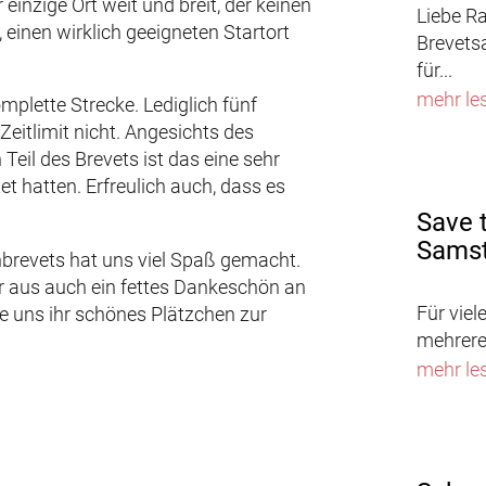
inzige Ort weit und breit, der keinen
Liebe R
einen wirklich geeigneten Startort
Brevets
für...
mehr le
plette Strecke. Lediglich fünf
eitlimit nicht. Angesichts des
Teil des Brevets ist das eine sehr
et hatten. Erfreulich auch, dass es
Save 
Samst
nbrevets hat uns viel Spaß gemacht.
r aus auch ein fettes Dankeschön an
Für viel
e uns ihr schönes Plätzchen zur
mehrere 
mehr le