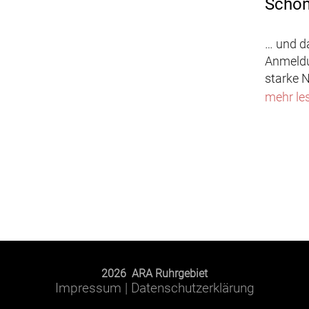
Schon
… und d
Anmeldu
starke N
mehr le
2026 ARA Ruhrgebiet
Impressum
|
Datenschutzerklärung