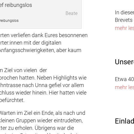
In dies
Beate
Brevets 
 reibungslos
mehr le
rten verliefen dank Eures besonnenen
ter:innen mit der digitalen
 Anfangsschwierigkeiten, aber kaum
Unser
m Ziel von vielen der
sprochen hatten. Neben Highlights wie
Etwa 40
hntrasse nach Unna gefiel vor allem
mehr le
luss wieder hinein. Hier hatten viele
befürchtet.
Warten im Ziel ein Ende, als nach und
Einla
kleinen Gruppen wieder eintrudelten,
ter zu erholen. Übrigens war die