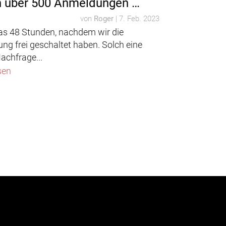
 über 500 Anmeldungen …
von
Roger
|
7. Feb. 2023
as 48 Stunden, nachdem wir die
ng frei geschaltet haben. Solch eine
achfrage...
sen