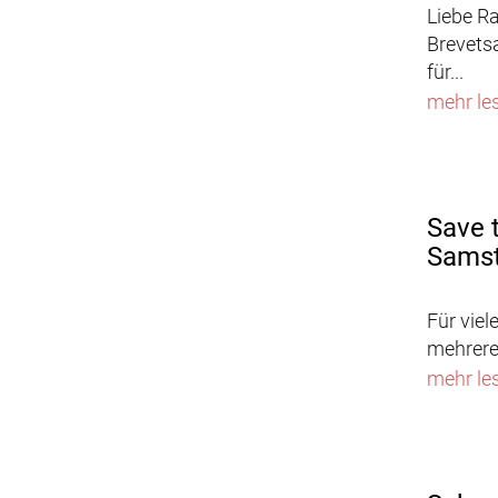
Liebe R
Brevets
für...
mehr le
Save 
Samst
Für viel
mehrere 
mehr le