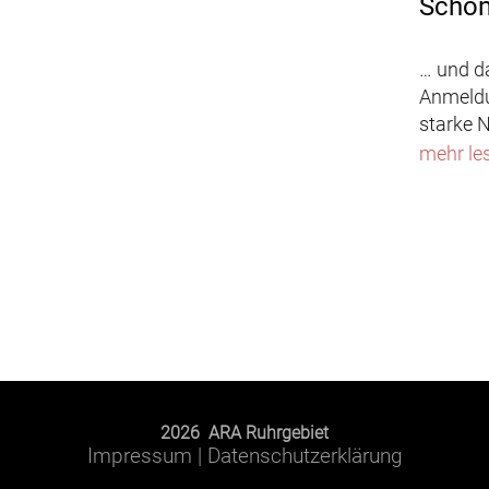
Schon
… und d
Anmeldu
starke N
mehr le
2026 ARA Ruhrgebiet
Impressum
|
Datenschutzerklärung