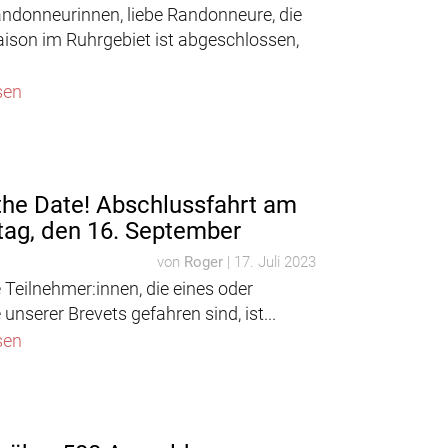
andonneurinnen, liebe Randonneure, die
aison im Ruhrgebiet ist abgeschlossen,
sen
the Date! Abschlussfahrt am
ag, den 16. September
von
Roger
|
17. Juli 2023
e Teilnehmer:innen, die eines oder
unserer Brevets gefahren sind, ist...
sen