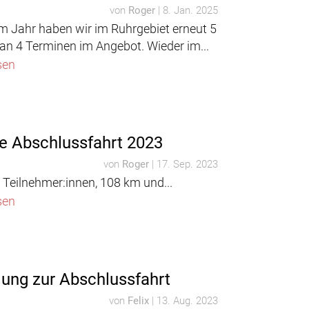
von
Roger
|
8. Jan. 2025
em Jahr haben wir im Ruhrgebiet erneut 5
an 4 Terminen im Angebot. Wieder im...
sen
e Abschlussfahrt 2023
von
Roger
|
17. Sep. 2023
 Teilnehmer:innen, 108 km und...
sen
dung zur Abschlussfahrt
von
Felix
|
13. Aug. 2023