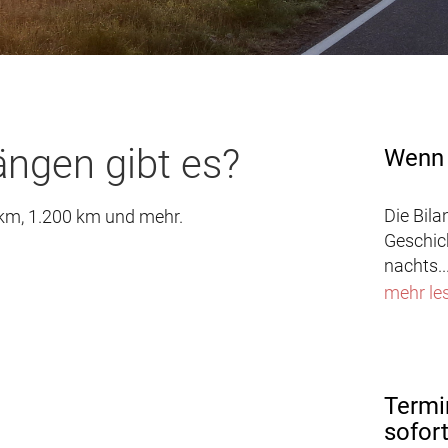
ngen gibt es?
Wenn 
Die Bila
 km, 1.200 km und mehr.
Geschic
nachts..
mehr le
Termi
sofor