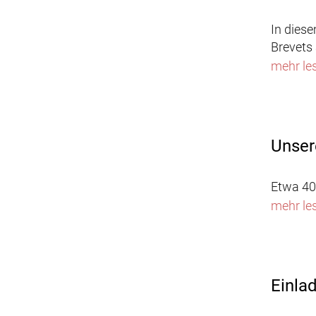
In dies
Brevets 
mehr le
Unser
Etwa 40
mehr le
Einla